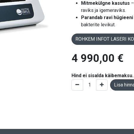
Mitmekülgne kasutus
–
raviks ja igemeraviks.
Parandab ravi hügieeni
bakterite levikut.
ROHKEM INFOT LASERI KOH
4 990,00
€
Hind ei sisalda käibemaksu.
Lisa hinn