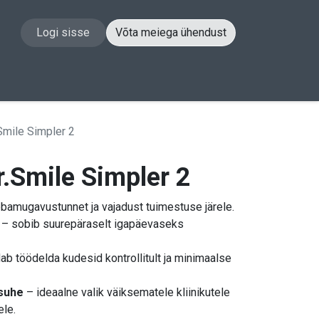
Logi sisse
Võta meiega ühendust
akt
Smile Simpler 2
r.Smile Simpler 2
amugavustunnet ja vajadust tuimestuse järele.
– sobib suurepäraselt igapäevaseks
b töödelda kudesid kontrollitult ja minimaalse
 suhe
– ideaalne valik väiksematele kliinikutele
ele.