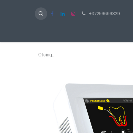
+37256696829
Av