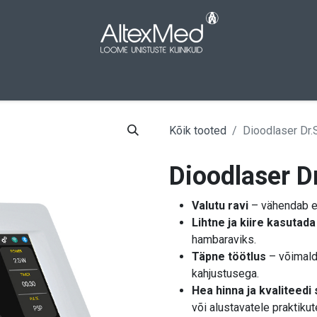
aleht
Pood
Kampaaniad
Meist
Kont
Kõik tooted
Dioodlaser Dr.
Dioodlaser D
Valutu ravi
– vähendab eb
Lihtne ja kiire kasutada
hambaraviks.
Täpne töötlus
– võimalda
kahjustusega.
Hea hinna ja kvaliteedi
või alustavatele praktikut