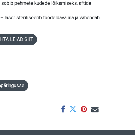
 sobib pehmete kudede lõikamiseks, aftide
– laser steriliseerib töödeldava ala ja vähendab
TA LEIAD SIIT
apäringusse