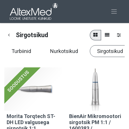
Sirgotsikud
Turbiinid
Nurkotsikud
Sirgotsikud
SOODUSTUS
Morita Torqtech ST-
BienAir Mikromootori
DH LED valgusega
sirgotsik PM 1:1 /
sirgotsik 1:1
1600383 /