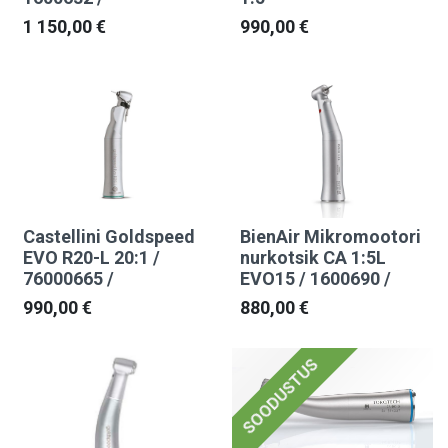
1 150,00
€
990,00
€
Castellini Goldspeed
BienAir Mikromootori
EVO R20-L 20:1 /
nurkotsik CA 1:5L
76000665 /
EVO15 / 1600690 /
990,00
€
880,00
€
SOODUSTUS