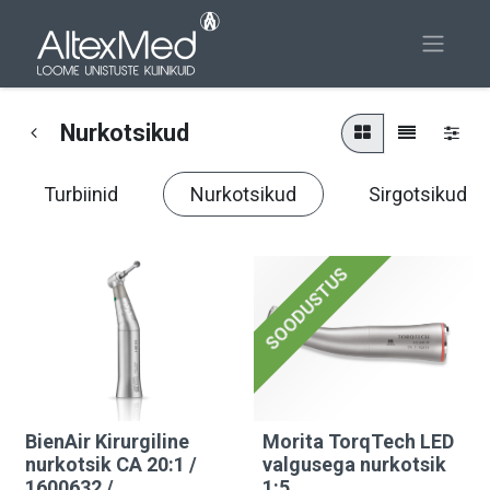
Nurkotsikud
Turbiinid
Nurkotsikud
Sirgotsikud
SOODUSTUS
BienAir Kirurgiline
Morita TorqTech LED
nurkotsik CA 20:1 /
valgusega nurkotsik
1600632 /
1:5