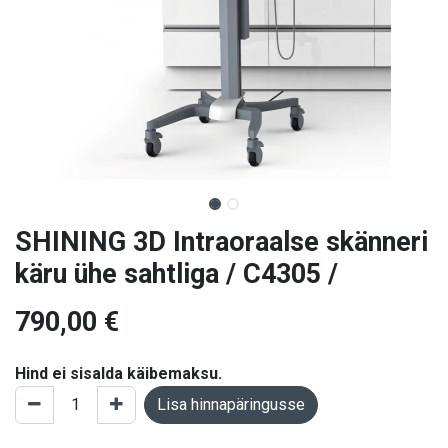
SHINING 3D Intraoraalse skänneri
käru ühe sahtliga / C4305 /
790,00
€
Hind ei sisalda käibemaksu.
Lisa hinnapäringusse