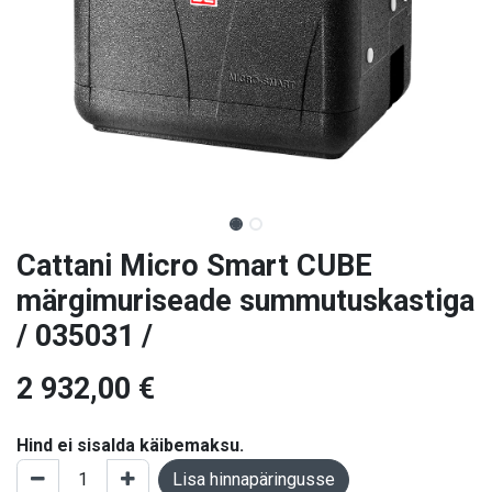
Cattani Micro Smart CUBE
märgimuriseade summutuskastiga
/ 035031 /
2 932,00
€
Hind ei sisalda käibemaksu.
Lisa hinnapäringusse